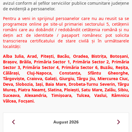
avizul conform al șefilor serviciilor publice comunitare județene
de evidență a persoanelor.
Pentru a veni in sprijinul persoanelor care nu au reusit sa se
programeze online pe site-ul primariei sectorului 5, cetățenii
români care au dobândit / redobândit cetățenia română și nu
dețin act de identitate / pașaport românesc pot solicita
transcrierea certificatului de stare civilă și în următoarele
localități:
Alba Iulia, Arad, Pitești, Bacău, Oradea, Bistrița, Botoșani,
Brașov, Brăila, Primăria Sector 1, Primăria Sector 2, Primăria
Sector 3, Primăria Sector 4, Primăria Sector 6, Buzău, Reșița,
Călărași, Cluj-Napoca, Constanța, Sfântu Gheorghe,
Târgoviște, Craiova, Galați, Giurgiu, Târgu Jiu, Miercurea Ciuc,
Deva, Slobozia, Iași, Baia Mare, Drobeta-Turnu Severin, Târgu
Mureș, Piatra Neamț, Slatina, Ploiești, Satu Mare, Zalău, Sibiu,
Suceava, Alexandria, Timișoara, Tulcea, Vaslui, Râmnicu
Vâlcea, Focșani.
August
2026