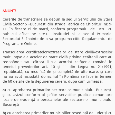
ANUNȚ!
Cererile de transcriere se depun la sediul Serviciului de Stare
Civilă Sector 5 –București din strada Fabrica de Chibrituri nr. 9-
11, în fiecare zi de marți, conform programului de lucrul cu
publicul afisat pe site-ul institutiei si la sediul Primariei
Sectorului 5. Inainte de a va programa cititi Regulamentul de
Programare Online.
Transcrierea certificatelor/extraselor de stare civilă/extraselor
multilingve ale actelor de stare civilă privind cetățenii care au
redobândit sau cărora li s-a acordat cetățenia română în
temeiul prevederilor art. 10 și 11 din Legea nr. 21/1991,
republicată, cu modificările și completările ulterioare, și care
nu au avut niciodată domiciliul în România se face în termen
de 60 de zile de la depunerea cererii, după cum urmează:
a)
cu aprobarea primarilor sectoarelor municipiului București
și cu avizul conform al șefilor serviciilor publice comunitare
locale de evidență a persoanelor ale sectoarelor municipiului
București
b)
cu aprobarea primarilor municipiilor reședință de județ și cu